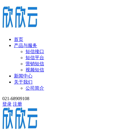
首页
产品与服务
短信接口
短信平台
营销短信
视频短信
新闻中心
关于我们
公司简介
021-68909108
登录
注册