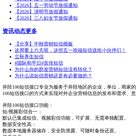
【2026】五一劳动节放假通知
【2026】清明节放假通知
【2026】三八妇女节放假通知
资讯动态
更多
【分享】中秋营销短信模板
这周要上六天班，这些五一祝福短信送给小伙伴们！
立秋养生短信
#国际和平日#宣传短信
为什么你的群发营销短信没有转化？
为什么说短信营销还是有必要做的？
井陉106短信接口专业为服务于井陉地区的企业，单位，商家的
106短信接口的方式来实现对外企业营销信息的发布和需求、
井陉106短信接口功能：
短/视频彩信合一：
默认已集成短信、视频彩信功能，可扩展、无需单独配置。
数据安全性高：
数据本地服务器储存，安全防泄露、可随时备份还原。