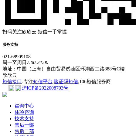
扫码关注欣欣云 短信一手掌握
服务支持
021-68909108
周一至周日
7:00-24:00
地址：中国（上海）自由贸易试验区环湖西二路888号C楼
欣欣云
短信接口
-专注
短信平台
,
验证码短信
,106短信服务商
沪ICP备2022008703号
咨询中心
体验咨询
技术支持
售后一部
售后二部