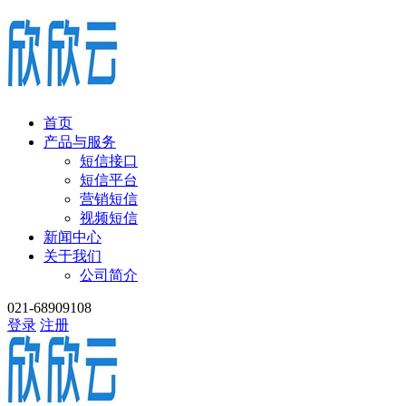
首页
产品与服务
短信接口
短信平台
营销短信
视频短信
新闻中心
关于我们
公司简介
021-68909108
登录
注册