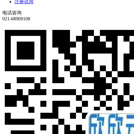
注册试用
电话咨询
021-68909108