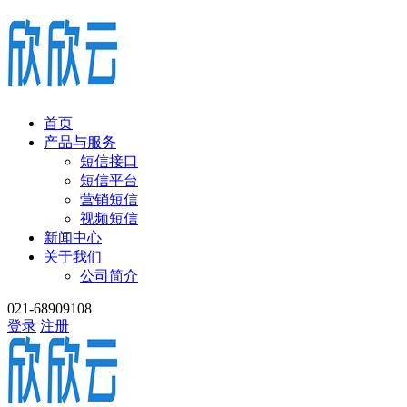
首页
产品与服务
短信接口
短信平台
营销短信
视频短信
新闻中心
关于我们
公司简介
021-68909108
登录
注册