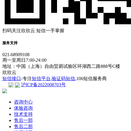
扫码关注欣欣云 短信一手掌握
服务支持
021-68909108
周一至周日
7:00-24:00
地址：中国（上海）自由贸易试验区环湖西二路888号C楼
欣欣云
短信接口
-专注
短信平台
,
验证码短信
,106短信服务商
沪ICP备2022008703号
咨询中心
体验咨询
技术支持
售后一部
售后二部