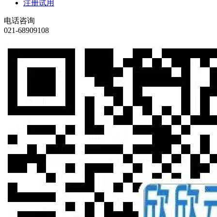
注册试用
电话咨询
021-68909108