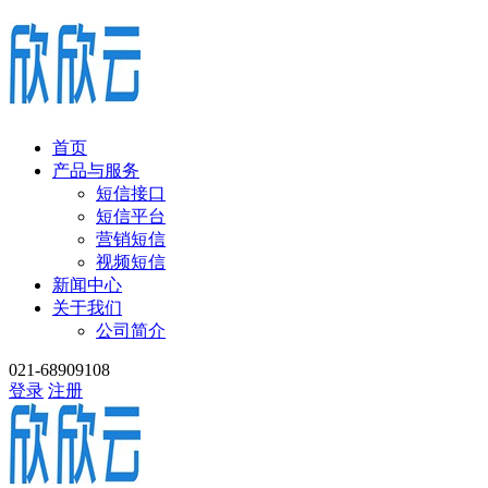
首页
产品与服务
短信接口
短信平台
营销短信
视频短信
新闻中心
关于我们
公司简介
021-68909108
登录
注册