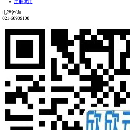
注册试用
电话咨询
021-68909108