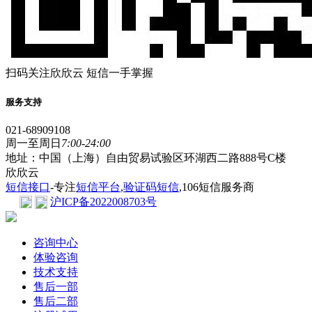
扫码关注欣欣云 短信一手掌握
服务支持
021-68909108
周一至周日
7:00-24:00
地址：中国（上海）自由贸易试验区环湖西二路888号C楼
欣欣云
短信接口
-专注
短信平台
,
验证码短信
,106短信服务商
沪ICP备2022008703号
咨询中心
体验咨询
技术支持
售后一部
售后二部