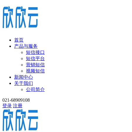
首页
产品与服务
短信接口
短信平台
营销短信
视频短信
新闻中心
关于我们
公司简介
021-68909108
登录
注册