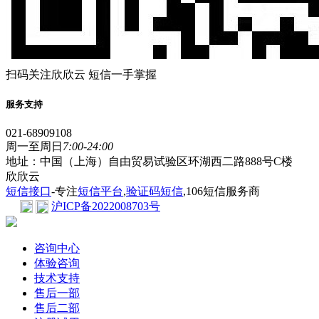
扫码关注欣欣云 短信一手掌握
服务支持
021-68909108
周一至周日
7:00-24:00
地址：中国（上海）自由贸易试验区环湖西二路888号C楼
欣欣云
短信接口
-专注
短信平台
,
验证码短信
,106短信服务商
沪ICP备2022008703号
咨询中心
体验咨询
技术支持
售后一部
售后二部