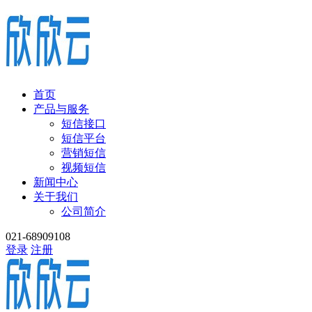
首页
产品与服务
短信接口
短信平台
营销短信
视频短信
新闻中心
关于我们
公司简介
021-68909108
登录
注册