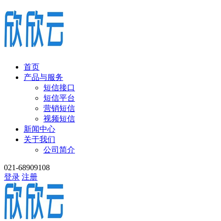
首页
产品与服务
短信接口
短信平台
营销短信
视频短信
新闻中心
关于我们
公司简介
021-68909108
登录
注册