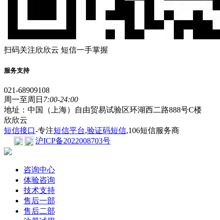
扫码关注欣欣云 短信一手掌握
服务支持
021-68909108
周一至周日
7:00-24:00
地址：中国（上海）自由贸易试验区环湖西二路888号C楼
欣欣云
短信接口
-专注
短信平台
,
验证码短信
,106短信服务商
沪ICP备2022008703号
咨询中心
体验咨询
技术支持
售后一部
售后二部