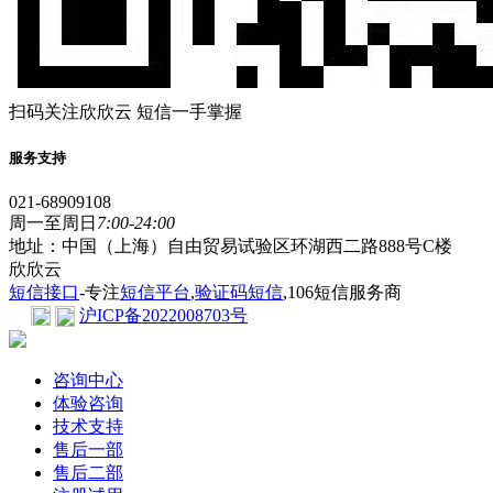
扫码关注欣欣云 短信一手掌握
服务支持
021-68909108
周一至周日
7:00-24:00
地址：中国（上海）自由贸易试验区环湖西二路888号C楼
欣欣云
短信接口
-专注
短信平台
,
验证码短信
,106短信服务商
沪ICP备2022008703号
咨询中心
体验咨询
技术支持
售后一部
售后二部