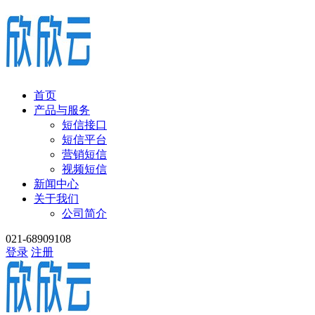
首页
产品与服务
短信接口
短信平台
营销短信
视频短信
新闻中心
关于我们
公司简介
021-68909108
登录
注册