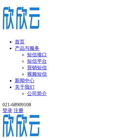
首页
产品与服务
短信接口
短信平台
营销短信
视频短信
新闻中心
关于我们
公司简介
021-68909108
登录
注册