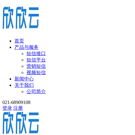
首页
产品与服务
短信接口
短信平台
营销短信
视频短信
新闻中心
关于我们
公司简介
021-68909108
登录
注册