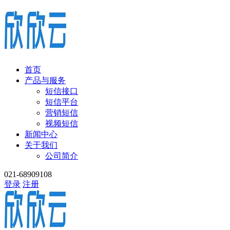
首页
产品与服务
短信接口
短信平台
营销短信
视频短信
新闻中心
关于我们
公司简介
021-68909108
登录
注册