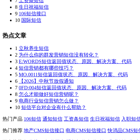
7
工资条短信
8
生日祝福短信
9
106短信接口
10
国际短信
热点文章
1
立秋养生短信
2
为什么你的群发营销短信没有转化？
3
E:WORDS短信返回值状态、原因、解决方案、代码
4
短信营销都有哪些技巧？
5
MO.0011短信返回值状态、原因、解决方案、代码
6
【2026】中秋节放假通知
7
0FD:004短信返回值状态、原因、解决方案、代码
8
怎么才能做好短信营销呢？
9
电商行业短信营销怎么做？
10
短信平台对企业有什么帮助？
热门产品
106短信
通知短信
工资条短信
生日祝福短信
入职短
热门推荐
地产CMS短信接口
电商CMS短信接口
快消品CMS短