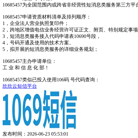
10685457为全国范围内或跨省非经营性短消息类服务第三
10685457申请资质材料清单及排列顺序：
1，企业法人营业执照复印件；
2，跨地区增值电信业务经营许可证正文、附页、特别规定事
3，短消息类服务接入代码申请表10690号段，
4，号码开通及使用的技术方案。
5，拟开展的短消息类服务的详细业务规划；
10685457主办申请单位：
工 业 和 信 息 化 部！
10685457类似已投入使用106码 号代码查询：
欣欣云短信平台
发布时间：2026-06-23 05:53:01