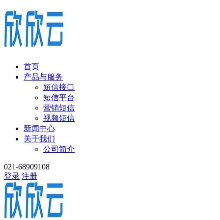
首页
产品与服务
短信接口
短信平台
营销短信
视频短信
新闻中心
关于我们
公司简介
021-68909108
登录
注册