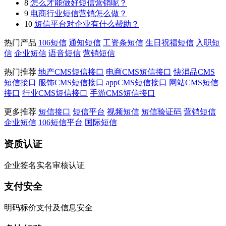
8
怎么才能做好短信营销呢？
9
电商行业短信营销怎么做？
10
短信平台对企业有什么帮助？
热门产品
106短信
通知短信
工资条短信
生日祝福短信
入职短
信
企业短信
语音短信
营销短信
热门推荐
地产CMS短信接口
电商CMS短信接口
快消品CMS
短信接口
服饰CMS短信接口
appCMS短信接口
网站CMS短信
接口
行业CMS短信接口
手游CMS短信接口
更多推荐
短信接口
短信平台
视频短信
短信验证码
营销短信
企业短信
106短信平台
国际短信
资质认证
企业签名实名审核认证
支付安全
明码标价支付及信息安全