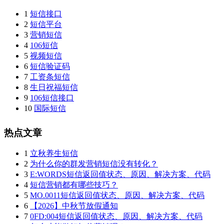
1
短信接口
2
短信平台
3
营销短信
4
106短信
5
视频短信
6
短信验证码
7
工资条短信
8
生日祝福短信
9
106短信接口
10
国际短信
热点文章
1
立秋养生短信
2
为什么你的群发营销短信没有转化？
3
E:WORDS短信返回值状态、原因、解决方案、代码
4
短信营销都有哪些技巧？
5
MO.0011短信返回值状态、原因、解决方案、代码
6
【2026】中秋节放假通知
7
0FD:004短信返回值状态、原因、解决方案、代码