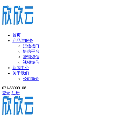
首页
产品与服务
短信接口
短信平台
营销短信
视频短信
新闻中心
关于我们
公司简介
021-68909108
登录
注册