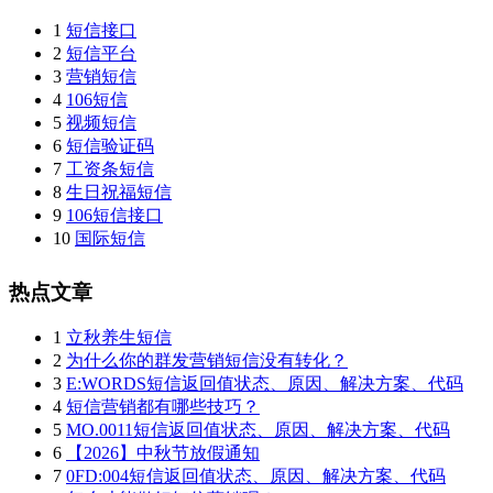
1
短信接口
2
短信平台
3
营销短信
4
106短信
5
视频短信
6
短信验证码
7
工资条短信
8
生日祝福短信
9
106短信接口
10
国际短信
热点文章
1
立秋养生短信
2
为什么你的群发营销短信没有转化？
3
E:WORDS短信返回值状态、原因、解决方案、代码
4
短信营销都有哪些技巧？
5
MO.0011短信返回值状态、原因、解决方案、代码
6
【2026】中秋节放假通知
7
0FD:004短信返回值状态、原因、解决方案、代码