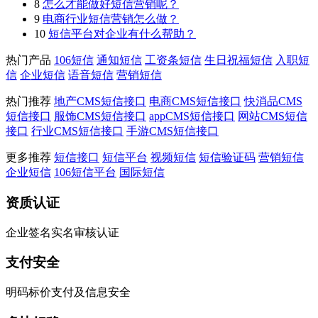
8
怎么才能做好短信营销呢？
9
电商行业短信营销怎么做？
10
短信平台对企业有什么帮助？
热门产品
106短信
通知短信
工资条短信
生日祝福短信
入职短
信
企业短信
语音短信
营销短信
热门推荐
地产CMS短信接口
电商CMS短信接口
快消品CMS
短信接口
服饰CMS短信接口
appCMS短信接口
网站CMS短信
接口
行业CMS短信接口
手游CMS短信接口
更多推荐
短信接口
短信平台
视频短信
短信验证码
营销短信
企业短信
106短信平台
国际短信
资质认证
企业签名实名审核认证
支付安全
明码标价支付及信息安全