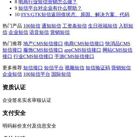
8
电商行业短信营销怎么做？
9
短信平台对企业有什么帮助？
10
0YS:GTK短信返回值状态、原因、解决方案、代码
热门产品
106短信
通知短信
工资条短信
生日祝福短信
入职短
信
企业短信
语音短信
营销短信
热门推荐
地产CMS短信接口
电商CMS短信接口
快消品CMS
短信接口
服饰CMS短信接口
appCMS短信接口
网站CMS短信
接口
行业CMS短信接口
手游CMS短信接口
更多推荐
短信接口
短信平台
视频短信
短信验证码
营销短信
企业短信
106短信平台
国际短信
资质认证
企业签名实名审核认证
支付安全
明码标价支付及信息安全