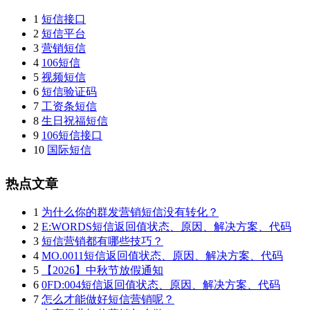
1
短信接口
2
短信平台
3
营销短信
4
106短信
5
视频短信
6
短信验证码
7
工资条短信
8
生日祝福短信
9
106短信接口
10
国际短信
热点文章
1
为什么你的群发营销短信没有转化？
2
E:WORDS短信返回值状态、原因、解决方案、代码
3
短信营销都有哪些技巧？
4
MO.0011短信返回值状态、原因、解决方案、代码
5
【2026】中秋节放假通知
6
0FD:004短信返回值状态、原因、解决方案、代码
7
怎么才能做好短信营销呢？