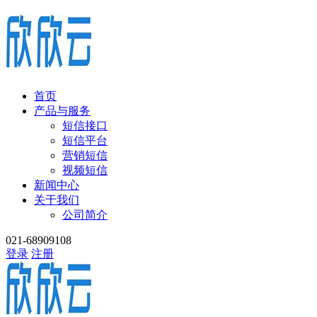
首页
产品与服务
短信接口
短信平台
营销短信
视频短信
新闻中心
关于我们
公司简介
021-68909108
登录
注册