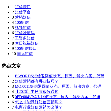
1
短信接口
2
短信平台
3
营销短信
4
106短信
5
视频短信
6
短信验证码
7
工资条短信
8
生日祝福短信
9
106短信接口
10
国际短信
热点文章
1
E:WORDS短信返回值状态、原因、解决方案、代码
2
短信营销都有哪些技巧？
3
MO.0011短信返回值状态、原因、解决方案、代码
4
【2026】中秋节放假通知
5
0FD:004短信返回值状态、原因、解决方案、代码
6
怎么才能做好短信营销呢？
7
电商行业短信营销怎么做？