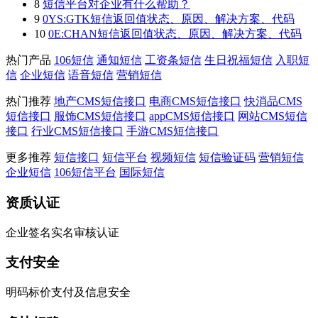
8
短信平台对企业有什么帮助？
9
0YS:GTK短信返回值状态、原因、解决方案、代码
10
0E:CHAN短信返回值状态、原因、解决方案、代码
热门产品
106短信
通知短信
工资条短信
生日祝福短信
入职短
信
企业短信
语音短信
营销短信
热门推荐
地产CMS短信接口
电商CMS短信接口
快消品CMS
短信接口
服饰CMS短信接口
appCMS短信接口
网站CMS短信
接口
行业CMS短信接口
手游CMS短信接口
更多推荐
短信接口
短信平台
视频短信
短信验证码
营销短信
企业短信
106短信平台
国际短信
资质认证
企业签名实名审核认证
支付安全
明码标价支付及信息安全