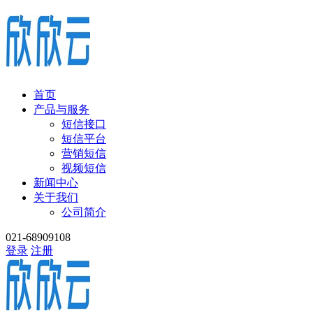
首页
产品与服务
短信接口
短信平台
营销短信
视频短信
新闻中心
关于我们
公司简介
021-68909108
登录
注册