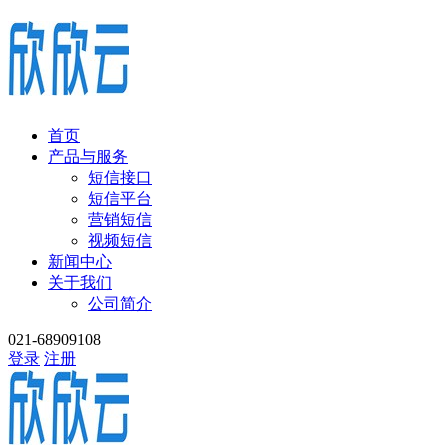
首页
产品与服务
短信接口
短信平台
营销短信
视频短信
新闻中心
关于我们
公司简介
021-68909108
登录
注册