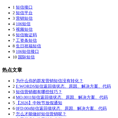
1
短信接口
2
短信平台
3
营销短信
4
106短信
5
视频短信
6
短信验证码
7
工资条短信
8
生日祝福短信
9
106短信接口
10
国际短信
热点文章
1
为什么你的群发营销短信没有转化？
2
E:WORDS短信返回值状态、原因、解决方案、代码
3
短信营销都有哪些技巧？
4
MO.0011短信返回值状态、原因、解决方案、代码
5
【2026】中秋节放假通知
6
0FD:004短信返回值状态、原因、解决方案、代码
7
怎么才能做好短信营销呢？