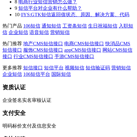
8
电商行业短信营销怎么做？
9
短信平台对企业有什么帮助？
10
0YS:GTK短信返回值状态、原因、解决方案、代码
热门产品
106短信
通知短信
工资条短信
生日祝福短信
入职短
信
企业短信
语音短信
营销短信
热门推荐
地产CMS短信接口
电商CMS短信接口
快消品CMS
短信接口
服饰CMS短信接口
appCMS短信接口
网站CMS短信
接口
行业CMS短信接口
手游CMS短信接口
更多推荐
短信接口
短信平台
视频短信
短信验证码
营销短信
企业短信
106短信平台
国际短信
资质认证
企业签名实名审核认证
支付安全
明码标价支付及信息安全