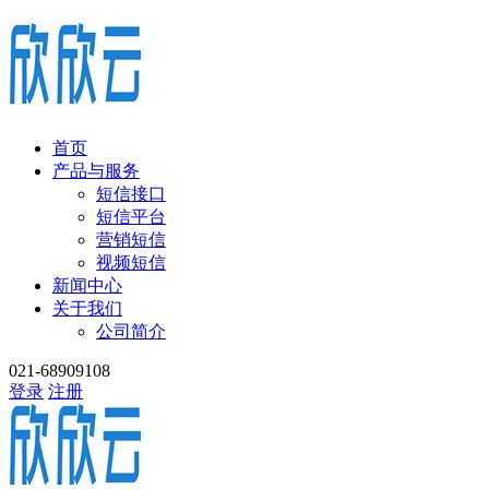
首页
产品与服务
短信接口
短信平台
营销短信
视频短信
新闻中心
关于我们
公司简介
021-68909108
登录
注册