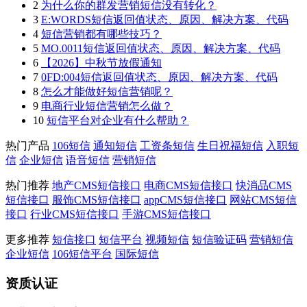
2
为什么你的群发营销短信没有转化？
3
E:WORDS短信返回值状态、原因、解决方案、代码
4
短信营销都有哪些技巧？
5
MO.0011短信返回值状态、原因、解决方案、代码
6
【2026】中秋节放假通知
7
0FD:004短信返回值状态、原因、解决方案、代码
8
怎么才能做好短信营销呢？
9
电商行业短信营销怎么做？
10
短信平台对企业有什么帮助？
热门产品
106短信
通知短信
工资条短信
生日祝福短信
入职短
信
企业短信
语音短信
营销短信
热门推荐
地产CMS短信接口
电商CMS短信接口
快消品CMS
短信接口
服饰CMS短信接口
appCMS短信接口
网站CMS短信
接口
行业CMS短信接口
手游CMS短信接口
更多推荐
短信接口
短信平台
视频短信
短信验证码
营销短信
企业短信
106短信平台
国际短信
资质认证