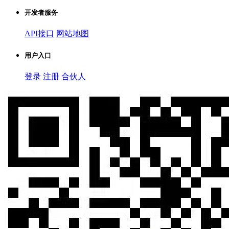
开发者服务
API接口
网站地图
用户入口
登录
注册
合伙人