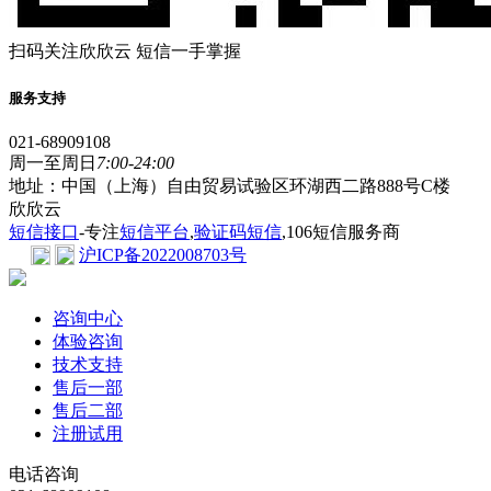
扫码关注欣欣云 短信一手掌握
服务支持
021-68909108
周一至周日
7:00-24:00
地址：中国（上海）自由贸易试验区环湖西二路888号C楼
欣欣云
短信接口
-专注
短信平台
,
验证码短信
,106短信服务商
沪ICP备2022008703号
咨询中心
体验咨询
技术支持
售后一部
售后二部
注册试用
电话咨询