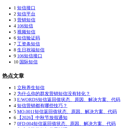
1
短信接口
2
短信平台
3
营销短信
4
106短信
5
视频短信
6
短信验证码
7
工资条短信
8
生日祝福短信
9
106短信接口
10
国际短信
热点文章
1
立秋养生短信
2
为什么你的群发营销短信没有转化？
3
E:WORDS短信返回值状态、原因、解决方案、代码
4
短信营销都有哪些技巧？
5
MO.0011短信返回值状态、原因、解决方案、代码
6
【2026】中秋节放假通知
7
0FD:004短信返回值状态、原因、解决方案、代码