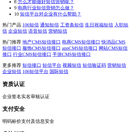
8
怎么才能做好短信营销呢？
9
电商行业短信营销怎么做？
10
短信平台对企业有什么帮助？
热门产品
106短信
通知短信
工资条短信
生日祝福短信
入职短
信
企业短信
语音短信
营销短信
热门推荐
地产CMS短信接口
电商CMS短信接口
快消品CMS
短信接口
服饰CMS短信接口
appCMS短信接口
网站CMS短信
接口
行业CMS短信接口
手游CMS短信接口
更多推荐
短信接口
短信平台
视频短信
短信验证码
营销短信
企业短信
106短信平台
国际短信
资质认证
企业签名实名审核认证
支付安全
明码标价支付及信息安全