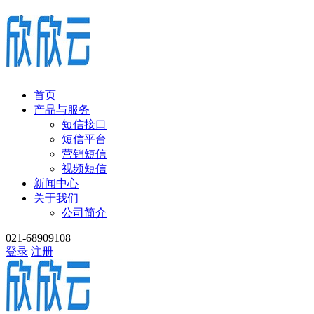
首页
产品与服务
短信接口
短信平台
营销短信
视频短信
新闻中心
关于我们
公司简介
021-68909108
登录
注册