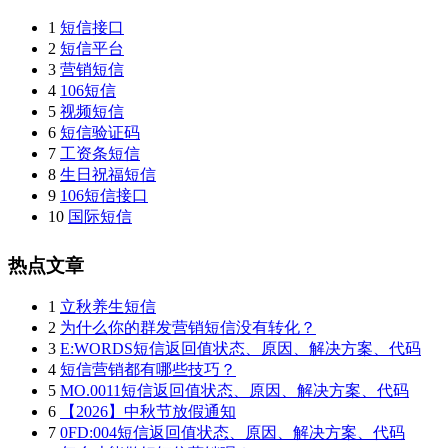
1
短信接口
2
短信平台
3
营销短信
4
106短信
5
视频短信
6
短信验证码
7
工资条短信
8
生日祝福短信
9
106短信接口
10
国际短信
热点文章
1
立秋养生短信
2
为什么你的群发营销短信没有转化？
3
E:WORDS短信返回值状态、原因、解决方案、代码
4
短信营销都有哪些技巧？
5
MO.0011短信返回值状态、原因、解决方案、代码
6
【2026】中秋节放假通知
7
0FD:004短信返回值状态、原因、解决方案、代码