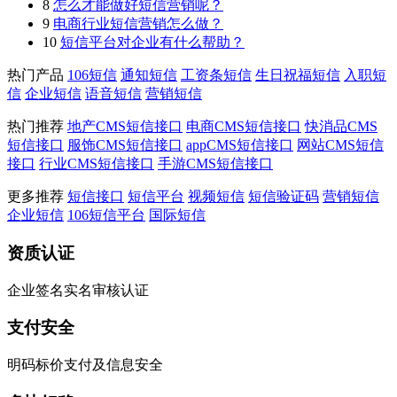
8
怎么才能做好短信营销呢？
9
电商行业短信营销怎么做？
10
短信平台对企业有什么帮助？
热门产品
106短信
通知短信
工资条短信
生日祝福短信
入职短
信
企业短信
语音短信
营销短信
热门推荐
地产CMS短信接口
电商CMS短信接口
快消品CMS
短信接口
服饰CMS短信接口
appCMS短信接口
网站CMS短信
接口
行业CMS短信接口
手游CMS短信接口
更多推荐
短信接口
短信平台
视频短信
短信验证码
营销短信
企业短信
106短信平台
国际短信
资质认证
企业签名实名审核认证
支付安全
明码标价支付及信息安全