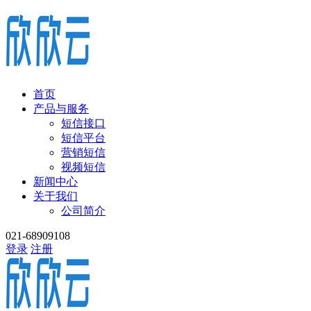
首页
产品与服务
短信接口
短信平台
营销短信
视频短信
新闻中心
关于我们
公司简介
021-68909108
登录
注册