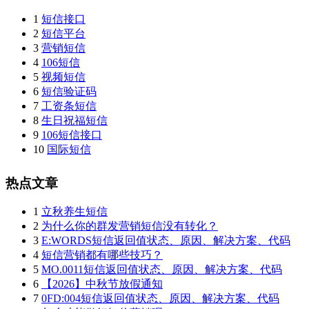
1
短信接口
2
短信平台
3
营销短信
4
106短信
5
视频短信
6
短信验证码
7
工资条短信
8
生日祝福短信
9
106短信接口
10
国际短信
热点文章
1
立秋养生短信
2
为什么你的群发营销短信没有转化？
3
E:WORDS短信返回值状态、原因、解决方案、代码
4
短信营销都有哪些技巧？
5
MO.0011短信返回值状态、原因、解决方案、代码
6
【2026】中秋节放假通知
7
0FD:004短信返回值状态、原因、解决方案、代码