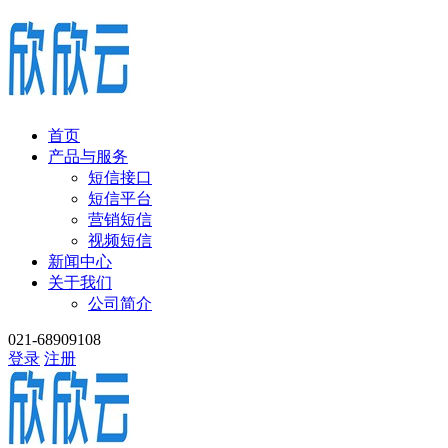
首页
产品与服务
短信接口
短信平台
营销短信
视频短信
新闻中心
关于我们
公司简介
021-68909108
登录
注册