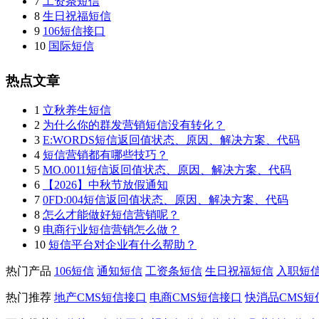
7
工资条短信
8
生日祝福短信
9
106短信接口
10
国际短信
热点文章
1
立秋养生短信
2
为什么你的群发营销短信没有转化？
3
E:WORDS短信返回值状态、原因、解决方案、代码
4
短信营销都有哪些技巧？
5
MO.0011短信返回值状态、原因、解决方案、代码
6
【2026】中秋节放假通知
7
0FD:004短信返回值状态、原因、解决方案、代码
8
怎么才能做好短信营销呢？
9
电商行业短信营销怎么做？
10
短信平台对企业有什么帮助？
热门产品
106短信
通知短信
工资条短信
生日祝福短信
入职短
热门推荐
地产CMS短信接口
电商CMS短信接口
快消品CMS短