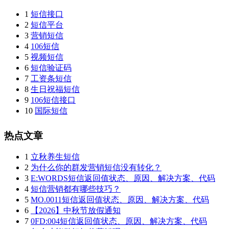
1
短信接口
2
短信平台
3
营销短信
4
106短信
5
视频短信
6
短信验证码
7
工资条短信
8
生日祝福短信
9
106短信接口
10
国际短信
热点文章
1
立秋养生短信
2
为什么你的群发营销短信没有转化？
3
E:WORDS短信返回值状态、原因、解决方案、代码
4
短信营销都有哪些技巧？
5
MO.0011短信返回值状态、原因、解决方案、代码
6
【2026】中秋节放假通知
7
0FD:004短信返回值状态、原因、解决方案、代码