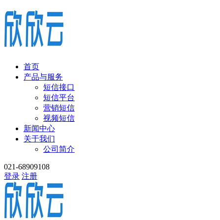
首页
产品与服务
短信接口
短信平台
营销短信
视频短信
新闻中心
关于我们
公司简介
021-68909108
登录
注册