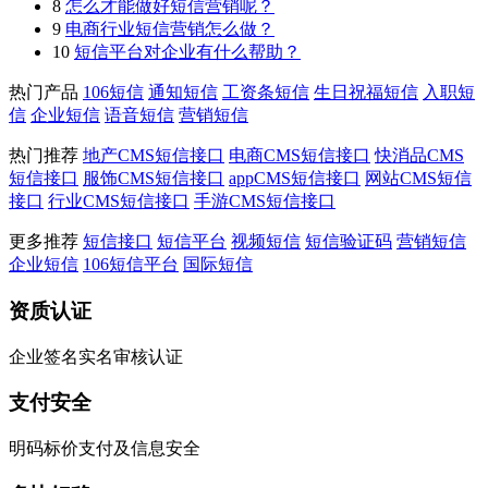
8
怎么才能做好短信营销呢？
9
电商行业短信营销怎么做？
10
短信平台对企业有什么帮助？
热门产品
106短信
通知短信
工资条短信
生日祝福短信
入职短
信
企业短信
语音短信
营销短信
热门推荐
地产CMS短信接口
电商CMS短信接口
快消品CMS
短信接口
服饰CMS短信接口
appCMS短信接口
网站CMS短信
接口
行业CMS短信接口
手游CMS短信接口
更多推荐
短信接口
短信平台
视频短信
短信验证码
营销短信
企业短信
106短信平台
国际短信
资质认证
企业签名实名审核认证
支付安全
明码标价支付及信息安全