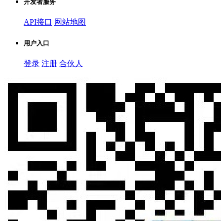
开发者服务
API接口
网站地图
用户入口
登录
注册
合伙人