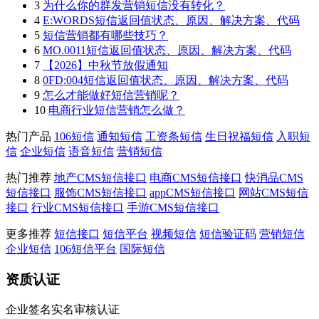
3
为什么你的群发营销短信没有转化？
4
E:WORDS短信返回值状态、原因、解决方案、代码
5
短信营销都有哪些技巧？
6
MO.0011短信返回值状态、原因、解决方案、代码
7
【2026】中秋节放假通知
8
0FD:004短信返回值状态、原因、解决方案、代码
9
怎么才能做好短信营销呢？
10
电商行业短信营销怎么做？
热门产品
106短信
通知短信
工资条短信
生日祝福短信
入职短
信
企业短信
语音短信
营销短信
热门推荐
地产CMS短信接口
电商CMS短信接口
快消品CMS
短信接口
服饰CMS短信接口
appCMS短信接口
网站CMS短信
接口
行业CMS短信接口
手游CMS短信接口
更多推荐
短信接口
短信平台
视频短信
短信验证码
营销短信
企业短信
106短信平台
国际短信
资质认证
企业签名实名审核认证