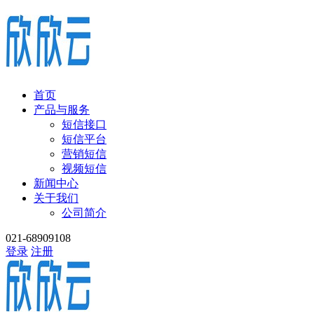
首页
产品与服务
短信接口
短信平台
营销短信
视频短信
新闻中心
关于我们
公司简介
021-68909108
登录
注册