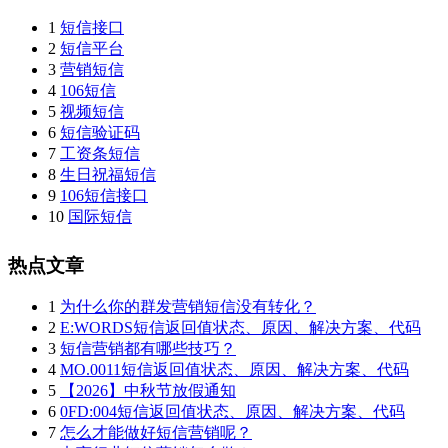
1
短信接口
2
短信平台
3
营销短信
4
106短信
5
视频短信
6
短信验证码
7
工资条短信
8
生日祝福短信
9
106短信接口
10
国际短信
热点文章
1
为什么你的群发营销短信没有转化？
2
E:WORDS短信返回值状态、原因、解决方案、代码
3
短信营销都有哪些技巧？
4
MO.0011短信返回值状态、原因、解决方案、代码
5
【2026】中秋节放假通知
6
0FD:004短信返回值状态、原因、解决方案、代码
7
怎么才能做好短信营销呢？