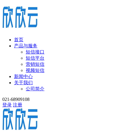
首页
产品与服务
短信接口
短信平台
营销短信
视频短信
新闻中心
关于我们
公司简介
021-68909108
登录
注册