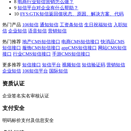
8
电商行业短信营销怎么做？
9
短信平台对企业有什么帮助？
10
0YS:GTK短信返回值状态、原因、解决方案、代码
热门产品
106短信
通知短信
工资条短信
生日祝福短信
入职短
信
企业短信
语音短信
营销短信
热门推荐
地产CMS短信接口
电商CMS短信接口
快消品CMS
短信接口
服饰CMS短信接口
appCMS短信接口
网站CMS短信
接口
行业CMS短信接口
手游CMS短信接口
更多推荐
短信接口
短信平台
视频短信
短信验证码
营销短信
企业短信
106短信平台
国际短信
资质认证
企业签名实名审核认证
支付安全
明码标价支付及信息安全