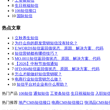
7
工资条短信
8
生日祝福短信
9
106短信接口
10
国际短信
热点文章
1
立秋养生短信
2
为什么你的群发营销短信没有转化？
3
E:WORDS短信返回值状态、原因、解决方案、代码
4
短信营销都有哪些技巧？
5
MO.0011短信返回值状态、原因、解决方案、代码
6
【2026】中秋节放假通知
7
0FD:004短信返回值状态、原因、解决方案、代码
8
怎么才能做好短信营销呢？
9
电商行业短信营销怎么做？
10
短信平台对企业有什么帮助？
热门产品
106短信
通知短信
工资条短信
生日祝福短信
入职短
热门推荐
地产CMS短信接口
电商CMS短信接口
快消品CMS短