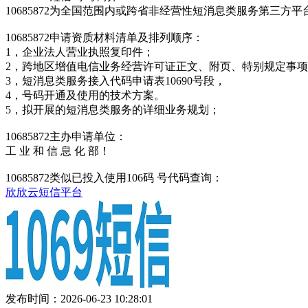
10685872为全国范围内或跨省非经营性短消息类服务第三
10685872申请资质材料清单及排列顺序：
1，企业法人营业执照复印件；
2，跨地区增值电信业务经营许可证正文、附页、特别规定事
3，短消息类服务接入代码申请表10690号段，
4，号码开通及使用的技术方案。
5，拟开展的短消息类服务的详细业务规划；
10685872主办申请单位：
工 业 和 信 息 化 部！
10685872类似已投入使用106码 号代码查询：
欣欣云短信平台
发布时间：2026-06-23 10:28:01