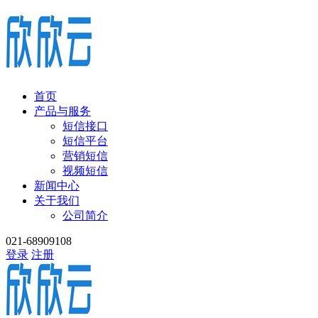
首页
产品与服务
短信接口
短信平台
营销短信
视频短信
新闻中心
关于我们
公司简介
021-68909108
登录
注册