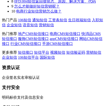
8
0FD:004短信返回值状态、原因、解决方案、代码
9
怎么才能做好短信营销呢？
10
电商行业短信营销怎么做？
热门产品
106短信
通知短信
工资条短信
生日祝福短信
入职短
信
企业短信
语音短信
营销短信
热门推荐
地产CMS短信接口
电商CMS短信接口
快消品CMS
短信接口
服饰CMS短信接口
appCMS短信接口
网站CMS短信
接口
行业CMS短信接口
手游CMS短信接口
更多推荐
短信接口
短信平台
视频短信
短信验证码
营销短信
企业短信
106短信平台
国际短信
资质认证
企业签名实名审核认证
支付安全
明码标价支付及信息安全