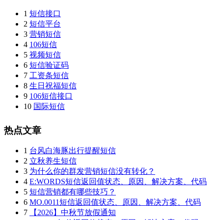
1
短信接口
2
短信平台
3
营销短信
4
106短信
5
视频短信
6
短信验证码
7
工资条短信
8
生日祝福短信
9
106短信接口
10
国际短信
热点文章
1
台风白海豚出行提醒短信
2
立秋养生短信
3
为什么你的群发营销短信没有转化？
4
E:WORDS短信返回值状态、原因、解决方案、代码
5
短信营销都有哪些技巧？
6
MO.0011短信返回值状态、原因、解决方案、代码
7
【2026】中秋节放假通知