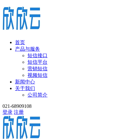
首页
产品与服务
短信接口
短信平台
营销短信
视频短信
新闻中心
关于我们
公司简介
021-68909108
登录
注册