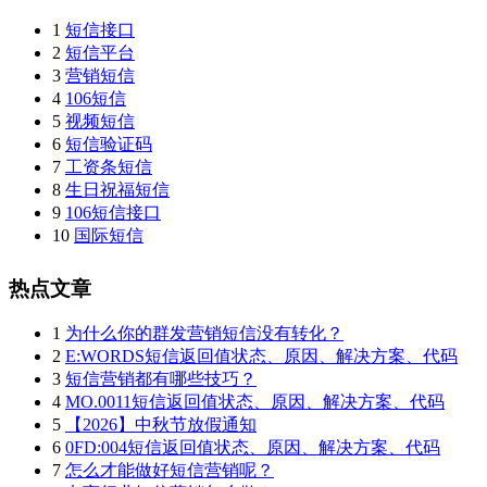
1
短信接口
2
短信平台
3
营销短信
4
106短信
5
视频短信
6
短信验证码
7
工资条短信
8
生日祝福短信
9
106短信接口
10
国际短信
热点文章
1
为什么你的群发营销短信没有转化？
2
E:WORDS短信返回值状态、原因、解决方案、代码
3
短信营销都有哪些技巧？
4
MO.0011短信返回值状态、原因、解决方案、代码
5
【2026】中秋节放假通知
6
0FD:004短信返回值状态、原因、解决方案、代码
7
怎么才能做好短信营销呢？