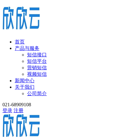
首页
产品与服务
短信接口
短信平台
营销短信
视频短信
新闻中心
关于我们
公司简介
021-68909108
登录
注册