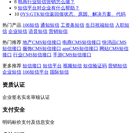
8
电商行业短信营销怎么做？
9
短信平台对企业有什么帮助？
10
0YS:GTK短信返回值状态、原因、解决方案、代码
热门产品
106短信
通知短信
工资条短信
生日祝福短信
入职短
信
企业短信
语音短信
营销短信
热门推荐
地产CMS短信接口
电商CMS短信接口
快消品CMS
短信接口
服饰CMS短信接口
appCMS短信接口
网站CMS短信
接口
行业CMS短信接口
手游CMS短信接口
更多推荐
短信接口
短信平台
视频短信
短信验证码
营销短信
企业短信
106短信平台
国际短信
资质认证
企业签名实名审核认证
支付安全
明码标价支付及信息安全