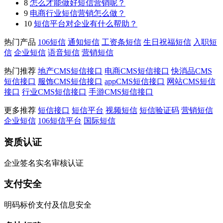
8
怎么才能做好短信营销呢？
9
电商行业短信营销怎么做？
10
短信平台对企业有什么帮助？
热门产品
106短信
通知短信
工资条短信
生日祝福短信
入职短
信
企业短信
语音短信
营销短信
热门推荐
地产CMS短信接口
电商CMS短信接口
快消品CMS
短信接口
服饰CMS短信接口
appCMS短信接口
网站CMS短信
接口
行业CMS短信接口
手游CMS短信接口
更多推荐
短信接口
短信平台
视频短信
短信验证码
营销短信
企业短信
106短信平台
国际短信
资质认证
企业签名实名审核认证
支付安全
明码标价支付及信息安全