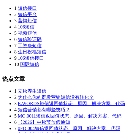
1
短信接口
2
短信平台
3
营销短信
4
106短信
5
视频短信
6
短信验证码
7
工资条短信
8
生日祝福短信
9
106短信接口
10
国际短信
热点文章
1
立秋养生短信
2
为什么你的群发营销短信没有转化？
3
E:WORDS短信返回值状态、原因、解决方案、代码
4
短信营销都有哪些技巧？
5
MO.0011短信返回值状态、原因、解决方案、代码
6
【2026】中秋节放假通知
7
0FD:004短信返回值状态、原因、解决方案、代码