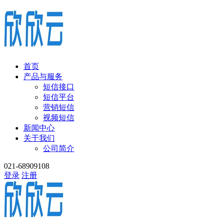
首页
产品与服务
短信接口
短信平台
营销短信
视频短信
新闻中心
关于我们
公司简介
021-68909108
登录
注册