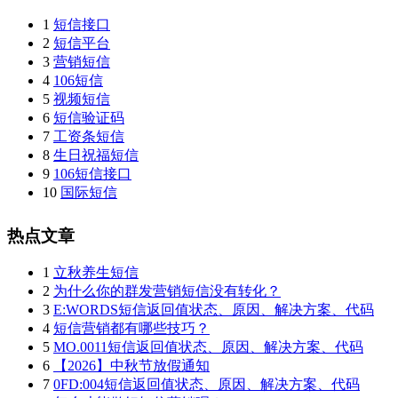
1
短信接口
2
短信平台
3
营销短信
4
106短信
5
视频短信
6
短信验证码
7
工资条短信
8
生日祝福短信
9
106短信接口
10
国际短信
热点文章
1
立秋养生短信
2
为什么你的群发营销短信没有转化？
3
E:WORDS短信返回值状态、原因、解决方案、代码
4
短信营销都有哪些技巧？
5
MO.0011短信返回值状态、原因、解决方案、代码
6
【2026】中秋节放假通知
7
0FD:004短信返回值状态、原因、解决方案、代码