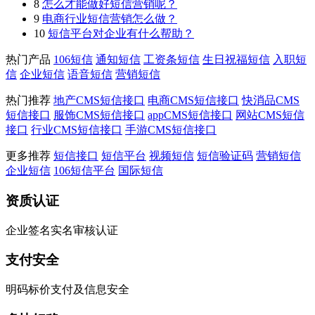
8
怎么才能做好短信营销呢？
9
电商行业短信营销怎么做？
10
短信平台对企业有什么帮助？
热门产品
106短信
通知短信
工资条短信
生日祝福短信
入职短
信
企业短信
语音短信
营销短信
热门推荐
地产CMS短信接口
电商CMS短信接口
快消品CMS
短信接口
服饰CMS短信接口
appCMS短信接口
网站CMS短信
接口
行业CMS短信接口
手游CMS短信接口
更多推荐
短信接口
短信平台
视频短信
短信验证码
营销短信
企业短信
106短信平台
国际短信
资质认证
企业签名实名审核认证
支付安全
明码标价支付及信息安全