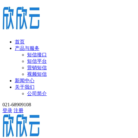
首页
产品与服务
短信接口
短信平台
营销短信
视频短信
新闻中心
关于我们
公司简介
021-68909108
登录
注册