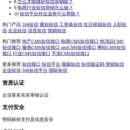
8
怎么才能做好短信营销呢？
9
电商行业短信营销怎么做？
10
短信平台对企业有什么帮助？
热门产品
106短信
通知短信
工资条短信
生日祝福短信
入职短
信
企业短信
语音短信
营销短信
热门推荐
地产CMS短信接口
电商CMS短信接口
快消品CMS
短信接口
服饰CMS短信接口
appCMS短信接口
网站CMS短信
接口
行业CMS短信接口
手游CMS短信接口
更多推荐
短信接口
短信平台
视频短信
短信验证码
营销短信
企业短信
106短信平台
国际短信
资质认证
企业签名实名审核认证
支付安全
明码标价支付及信息安全