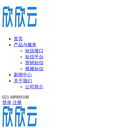
首页
产品与服务
短信接口
短信平台
营销短信
视频短信
新闻中心
关于我们
公司简介
021-68909108
登录
注册