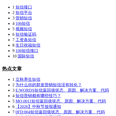
1
短信接口
2
短信平台
3
营销短信
4
106短信
5
视频短信
6
短信验证码
7
工资条短信
8
生日祝福短信
9
106短信接口
10
国际短信
热点文章
1
立秋养生短信
2
为什么你的群发营销短信没有转化？
3
E:WORDS短信返回值状态、原因、解决方案、代码
4
短信营销都有哪些技巧？
5
MO.0011短信返回值状态、原因、解决方案、代码
6
【2026】中秋节放假通知
7
0FD:004短信返回值状态、原因、解决方案、代码