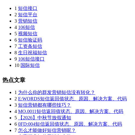
1
短信接口
2
短信平台
3
营销短信
4
106短信
5
视频短信
6
短信验证码
7
工资条短信
8
生日祝福短信
9
106短信接口
10
国际短信
热点文章
1
为什么你的群发营销短信没有转化？
2
E:WORDS短信返回值状态、原因、解决方案、代码
3
短信营销都有哪些技巧？
4
MO.0011短信返回值状态、原因、解决方案、代码
5
【2026】中秋节放假通知
6
0FD:004短信返回值状态、原因、解决方案、代码
7
怎么才能做好短信营销呢？