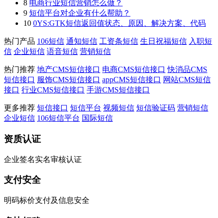
8
电商行业短信营销怎么做？
9
短信平台对企业有什么帮助？
10
0YS:GTK短信返回值状态、原因、解决方案、代码
热门产品
106短信
通知短信
工资条短信
生日祝福短信
入职短
信
企业短信
语音短信
营销短信
热门推荐
地产CMS短信接口
电商CMS短信接口
快消品CMS
短信接口
服饰CMS短信接口
appCMS短信接口
网站CMS短信
接口
行业CMS短信接口
手游CMS短信接口
更多推荐
短信接口
短信平台
视频短信
短信验证码
营销短信
企业短信
106短信平台
国际短信
资质认证
企业签名实名审核认证
支付安全
明码标价支付及信息安全