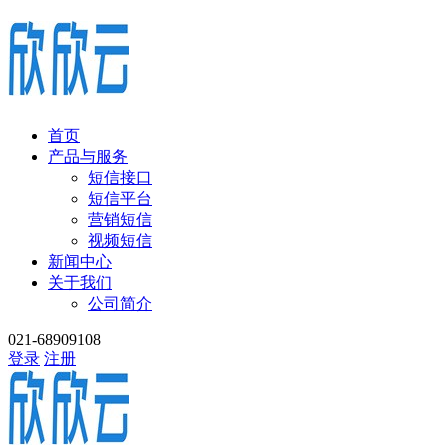
首页
产品与服务
短信接口
短信平台
营销短信
视频短信
新闻中心
关于我们
公司简介
021-68909108
登录
注册