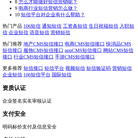
8
怎么才能做好短信营销呢？
9
电商行业短信营销怎么做？
10
短信平台对企业有什么帮助？
热门产品
106短信
通知短信
工资条短信
生日祝福短信
入职短
信
企业短信
语音短信
营销短信
热门推荐
地产CMS短信接口
电商CMS短信接口
快消品CMS
短信接口
服饰CMS短信接口
appCMS短信接口
网站CMS短信
接口
行业CMS短信接口
手游CMS短信接口
更多推荐
短信接口
短信平台
视频短信
短信验证码
营销短信
企业短信
106短信平台
国际短信
资质认证
企业签名实名审核认证
支付安全
明码标价支付及信息安全