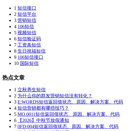
1
短信接口
2
短信平台
3
营销短信
4
106短信
5
视频短信
6
短信验证码
7
工资条短信
8
生日祝福短信
9
106短信接口
10
国际短信
热点文章
1
立秋养生短信
2
为什么你的群发营销短信没有转化？
3
E:WORDS短信返回值状态、原因、解决方案、代码
4
短信营销都有哪些技巧？
5
MO.0011短信返回值状态、原因、解决方案、代码
6
【2026】中秋节放假通知
7
0FD:004短信返回值状态、原因、解决方案、代码