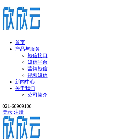
首页
产品与服务
短信接口
短信平台
营销短信
视频短信
新闻中心
关于我们
公司简介
021-68909108
登录
注册