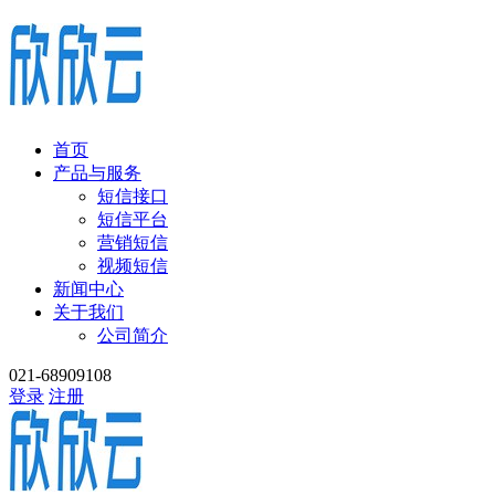
首页
产品与服务
短信接口
短信平台
营销短信
视频短信
新闻中心
关于我们
公司简介
021-68909108
登录
注册