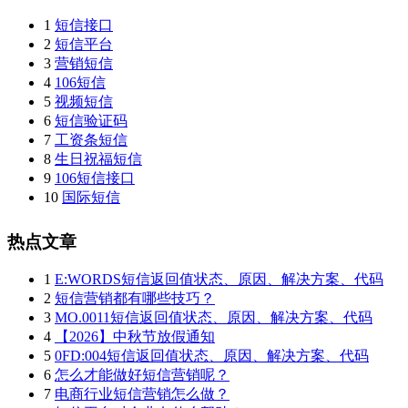
1
短信接口
2
短信平台
3
营销短信
4
106短信
5
视频短信
6
短信验证码
7
工资条短信
8
生日祝福短信
9
106短信接口
10
国际短信
热点文章
1
E:WORDS短信返回值状态、原因、解决方案、代码
2
短信营销都有哪些技巧？
3
MO.0011短信返回值状态、原因、解决方案、代码
4
【2026】中秋节放假通知
5
0FD:004短信返回值状态、原因、解决方案、代码
6
怎么才能做好短信营销呢？
7
电商行业短信营销怎么做？