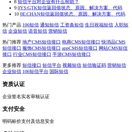
8
短信平台对企业有什么帮助？
9
0YS:GTK短信返回值状态、原因、解决方案、代码
10
0E:CHAN短信返回值状态、原因、解决方案、代码
热门产品
106短信
通知短信
工资条短信
生日祝福短信
入职短
信
企业短信
语音短信
营销短信
热门推荐
地产CMS短信接口
电商CMS短信接口
快消品CMS
短信接口
服饰CMS短信接口
appCMS短信接口
网站CMS短信
接口
行业CMS短信接口
手游CMS短信接口
更多推荐
短信接口
短信平台
视频短信
短信验证码
营销短信
企业短信
106短信平台
国际短信
资质认证
企业签名实名审核认证
支付安全
明码标价支付及信息安全