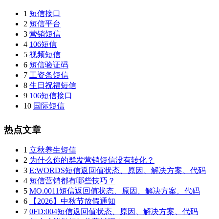
1
短信接口
2
短信平台
3
营销短信
4
106短信
5
视频短信
6
短信验证码
7
工资条短信
8
生日祝福短信
9
106短信接口
10
国际短信
热点文章
1
立秋养生短信
2
为什么你的群发营销短信没有转化？
3
E:WORDS短信返回值状态、原因、解决方案、代码
4
短信营销都有哪些技巧？
5
MO.0011短信返回值状态、原因、解决方案、代码
6
【2026】中秋节放假通知
7
0FD:004短信返回值状态、原因、解决方案、代码