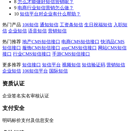
8
怎么才能做好短信营销呢？
9
电商行业短信营销怎么做？
10
短信平台对企业有什么帮助？
热门产品
106短信
通知短信
工资条短信
生日祝福短信
入职短
信
企业短信
语音短信
营销短信
热门推荐
地产CMS短信接口
电商CMS短信接口
快消品CMS
短信接口
服饰CMS短信接口
appCMS短信接口
网站CMS短信
接口
行业CMS短信接口
手游CMS短信接口
更多推荐
短信接口
短信平台
视频短信
短信验证码
营销短信
企业短信
106短信平台
国际短信
资质认证
企业签名实名审核认证
支付安全
明码标价支付及信息安全