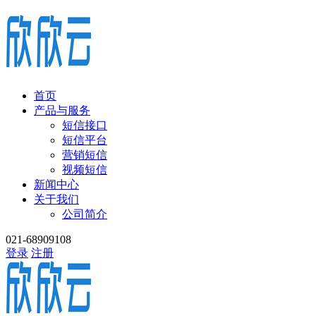
首页
产品与服务
短信接口
短信平台
营销短信
视频短信
新闻中心
关于我们
公司简介
021-68909108
登录
注册