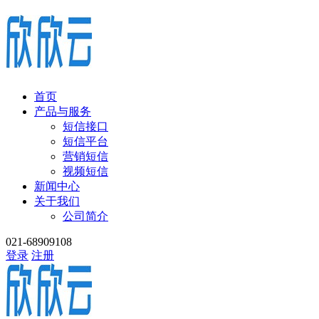
首页
产品与服务
短信接口
短信平台
营销短信
视频短信
新闻中心
关于我们
公司简介
021-68909108
登录
注册