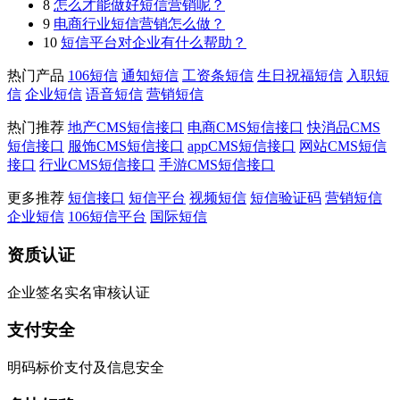
8
怎么才能做好短信营销呢？
9
电商行业短信营销怎么做？
10
短信平台对企业有什么帮助？
热门产品
106短信
通知短信
工资条短信
生日祝福短信
入职短
信
企业短信
语音短信
营销短信
热门推荐
地产CMS短信接口
电商CMS短信接口
快消品CMS
短信接口
服饰CMS短信接口
appCMS短信接口
网站CMS短信
接口
行业CMS短信接口
手游CMS短信接口
更多推荐
短信接口
短信平台
视频短信
短信验证码
营销短信
企业短信
106短信平台
国际短信
资质认证
企业签名实名审核认证
支付安全
明码标价支付及信息安全