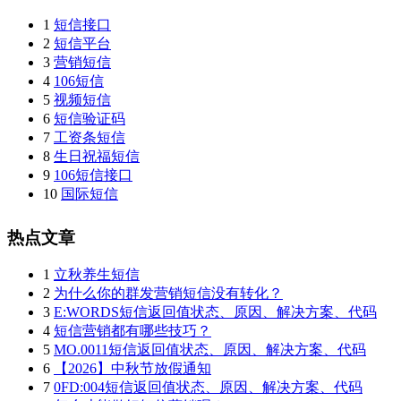
1
短信接口
2
短信平台
3
营销短信
4
106短信
5
视频短信
6
短信验证码
7
工资条短信
8
生日祝福短信
9
106短信接口
10
国际短信
热点文章
1
立秋养生短信
2
为什么你的群发营销短信没有转化？
3
E:WORDS短信返回值状态、原因、解决方案、代码
4
短信营销都有哪些技巧？
5
MO.0011短信返回值状态、原因、解决方案、代码
6
【2026】中秋节放假通知
7
0FD:004短信返回值状态、原因、解决方案、代码