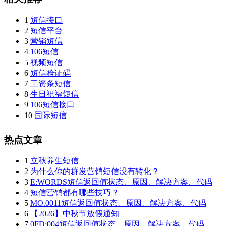
1
短信接口
2
短信平台
3
营销短信
4
106短信
5
视频短信
6
短信验证码
7
工资条短信
8
生日祝福短信
9
106短信接口
10
国际短信
热点文章
1
立秋养生短信
2
为什么你的群发营销短信没有转化？
3
E:WORDS短信返回值状态、原因、解决方案、代码
4
短信营销都有哪些技巧？
5
MO.0011短信返回值状态、原因、解决方案、代码
6
【2026】中秋节放假通知
7
0FD:004短信返回值状态、原因、解决方案、代码