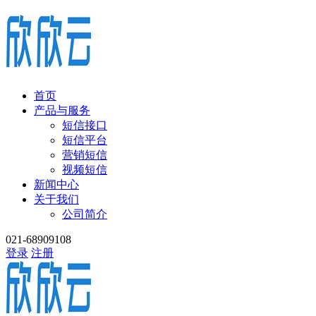
首页
产品与服务
短信接口
短信平台
营销短信
视频短信
新闻中心
关于我们
公司简介
021-68909108
登录
注册