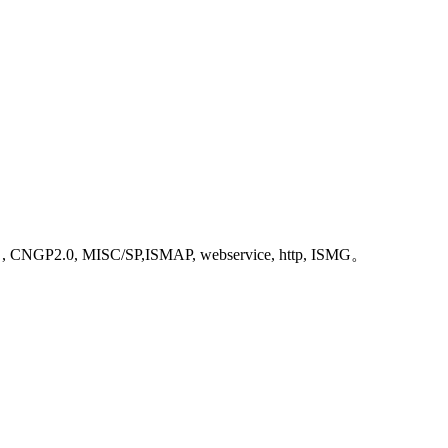
NGP2.0, MISC/SP,ISMAP, webservice, http, ISMG。