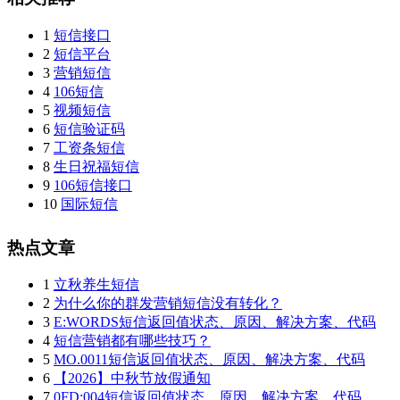
1
短信接口
2
短信平台
3
营销短信
4
106短信
5
视频短信
6
短信验证码
7
工资条短信
8
生日祝福短信
9
106短信接口
10
国际短信
热点文章
1
立秋养生短信
2
为什么你的群发营销短信没有转化？
3
E:WORDS短信返回值状态、原因、解决方案、代码
4
短信营销都有哪些技巧？
5
MO.0011短信返回值状态、原因、解决方案、代码
6
【2026】中秋节放假通知
7
0FD:004短信返回值状态、原因、解决方案、代码