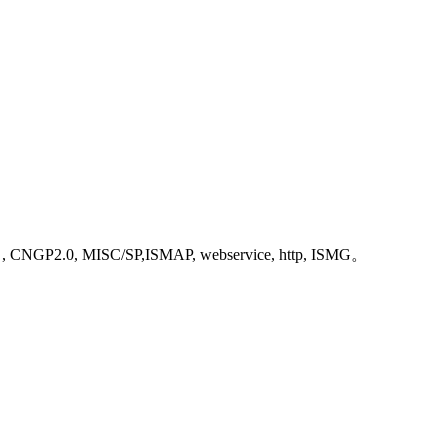
NGP2.0, MISC/SP,ISMAP, webservice, http, ISMG。