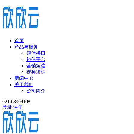
首页
产品与服务
短信接口
短信平台
营销短信
视频短信
新闻中心
关于我们
公司简介
021-68909108
登录
注册