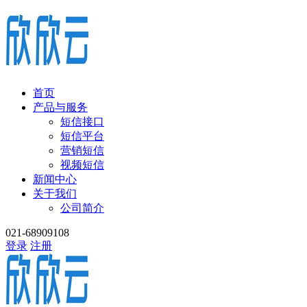
首页
产品与服务
短信接口
短信平台
营销短信
视频短信
新闻中心
关于我们
公司简介
021-68909108
登录
注册