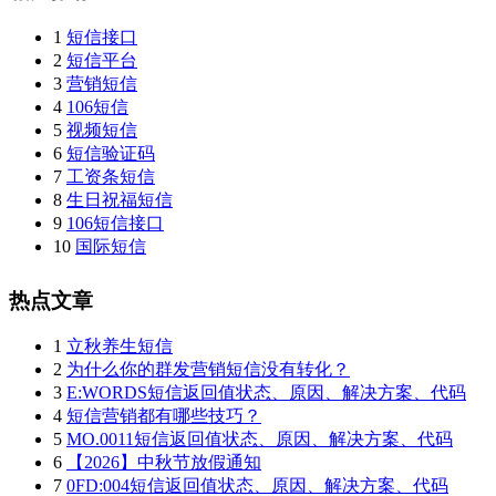
1
短信接口
2
短信平台
3
营销短信
4
106短信
5
视频短信
6
短信验证码
7
工资条短信
8
生日祝福短信
9
106短信接口
10
国际短信
热点文章
1
立秋养生短信
2
为什么你的群发营销短信没有转化？
3
E:WORDS短信返回值状态、原因、解决方案、代码
4
短信营销都有哪些技巧？
5
MO.0011短信返回值状态、原因、解决方案、代码
6
【2026】中秋节放假通知
7
0FD:004短信返回值状态、原因、解决方案、代码