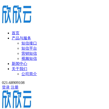
首页
产品与服务
短信接口
短信平台
营销短信
视频短信
新闻中心
关于我们
公司简介
021-68909108
登录
注册