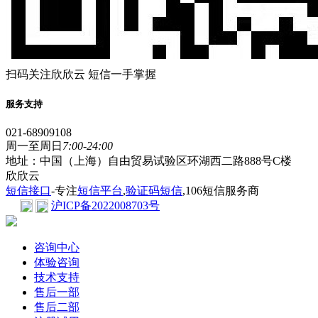
扫码关注欣欣云 短信一手掌握
服务支持
021-68909108
周一至周日
7:00-24:00
地址：中国（上海）自由贸易试验区环湖西二路888号C楼
欣欣云
短信接口
-专注
短信平台
,
验证码短信
,106短信服务商
沪ICP备2022008703号
咨询中心
体验咨询
技术支持
售后一部
售后二部