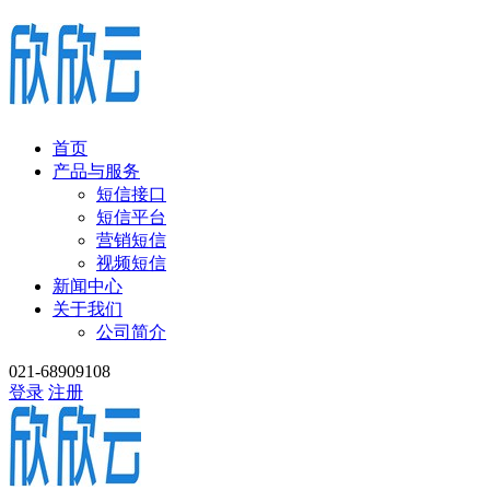
首页
产品与服务
短信接口
短信平台
营销短信
视频短信
新闻中心
关于我们
公司简介
021-68909108
登录
注册