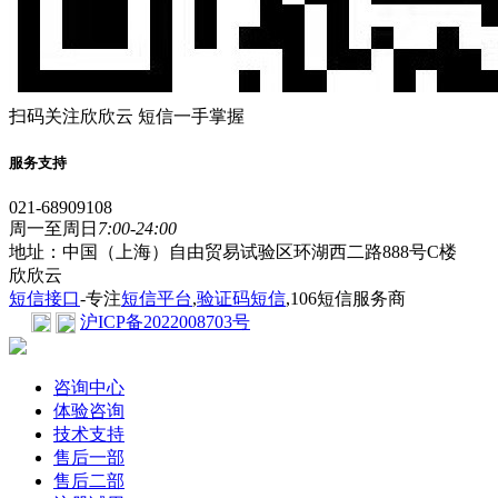
扫码关注欣欣云 短信一手掌握
服务支持
021-68909108
周一至周日
7:00-24:00
地址：中国（上海）自由贸易试验区环湖西二路888号C楼
欣欣云
短信接口
-专注
短信平台
,
验证码短信
,106短信服务商
沪ICP备2022008703号
咨询中心
体验咨询
技术支持
售后一部
售后二部