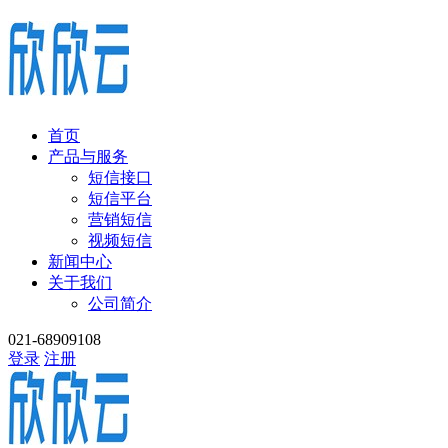
首页
产品与服务
短信接口
短信平台
营销短信
视频短信
新闻中心
关于我们
公司简介
021-68909108
登录
注册