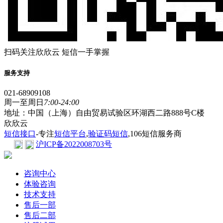
扫码关注欣欣云 短信一手掌握
服务支持
021-68909108
周一至周日
7:00-24:00
地址：中国（上海）自由贸易试验区环湖西二路888号C楼
欣欣云
短信接口
-专注
短信平台
,
验证码短信
,106短信服务商
沪ICP备2022008703号
咨询中心
体验咨询
技术支持
售后一部
售后二部