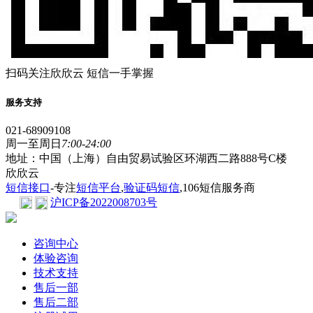
扫码关注欣欣云 短信一手掌握
服务支持
021-68909108
周一至周日
7:00-24:00
地址：中国（上海）自由贸易试验区环湖西二路888号C楼
欣欣云
短信接口
-专注
短信平台
,
验证码短信
,106短信服务商
沪ICP备2022008703号
咨询中心
体验咨询
技术支持
售后一部
售后二部