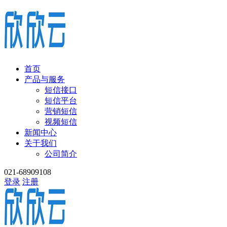
首页
产品与服务
短信接口
短信平台
营销短信
视频短信
新闻中心
关于我们
公司简介
021-68909108
登录
注册