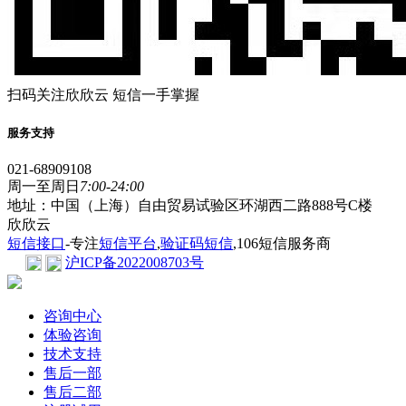
扫码关注欣欣云 短信一手掌握
服务支持
021-68909108
周一至周日
7:00-24:00
地址：中国（上海）自由贸易试验区环湖西二路888号C楼
欣欣云
短信接口
-专注
短信平台
,
验证码短信
,106短信服务商
沪ICP备2022008703号
咨询中心
体验咨询
技术支持
售后一部
售后二部