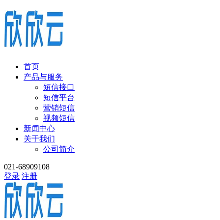
首页
产品与服务
短信接口
短信平台
营销短信
视频短信
新闻中心
关于我们
公司简介
021-68909108
登录
注册