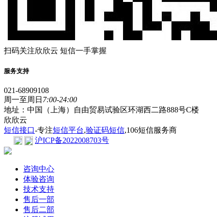
扫码关注欣欣云 短信一手掌握
服务支持
021-68909108
周一至周日
7:00-24:00
地址：中国（上海）自由贸易试验区环湖西二路888号C楼
欣欣云
短信接口
-专注
短信平台
,
验证码短信
,106短信服务商
沪ICP备2022008703号
咨询中心
体验咨询
技术支持
售后一部
售后二部