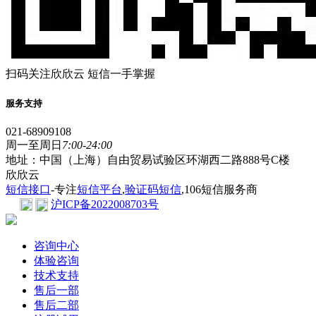
扫码关注欣欣云 短信一手掌握
服务支持
021-68909108
周一至周日
7:00-24:00
地址：中国（上海）自由贸易试验区环湖西二路888号C楼
欣欣云
短信接口
-专注
短信平台
,
验证码短信
,106短信服务商
沪ICP备2022008703号
咨询中心
体验咨询
技术支持
售后一部
售后二部