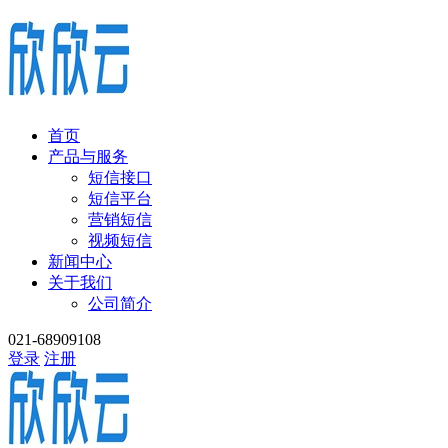
首页
产品与服务
短信接口
短信平台
营销短信
视频短信
新闻中心
关于我们
公司简介
021-68909108
登录
注册