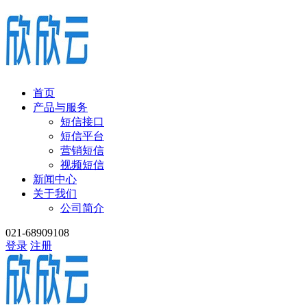
首页
产品与服务
短信接口
短信平台
营销短信
视频短信
新闻中心
关于我们
公司简介
021-68909108
登录
注册