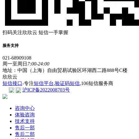
扫码关注欣欣云 短信一手掌握
服务支持
021-68909108
周一至周日
7:00-24:00
地址：中国（上海）自由贸易试验区环湖西二路888号C楼
欣欣云
短信接口
-专注
短信平台
,
验证码短信
,106短信服务商
沪ICP备2022008703号
咨询中心
体验咨询
技术支持
售后一部
售后二部