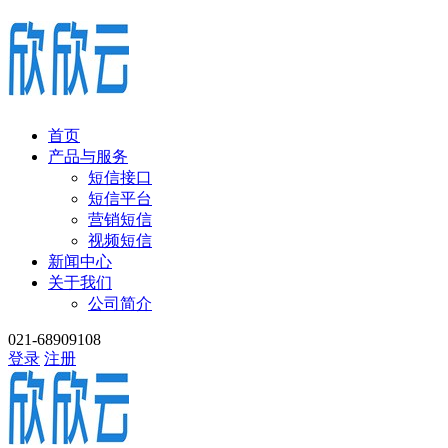
首页
产品与服务
短信接口
短信平台
营销短信
视频短信
新闻中心
关于我们
公司简介
021-68909108
登录
注册