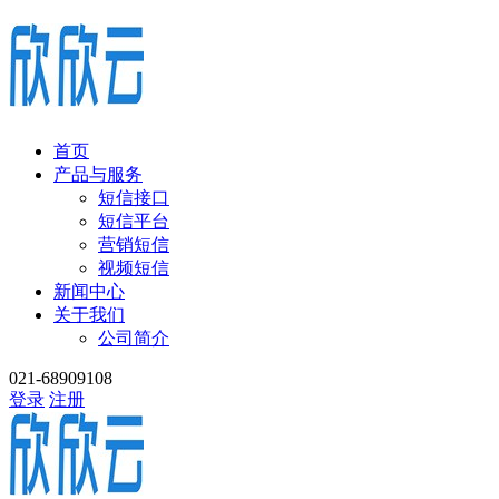
首页
产品与服务
短信接口
短信平台
营销短信
视频短信
新闻中心
关于我们
公司简介
021-68909108
登录
注册