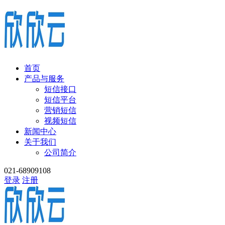
首页
产品与服务
短信接口
短信平台
营销短信
视频短信
新闻中心
关于我们
公司简介
021-68909108
登录
注册