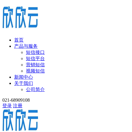
首页
产品与服务
短信接口
短信平台
营销短信
视频短信
新闻中心
关于我们
公司简介
021-68909108
登录
注册