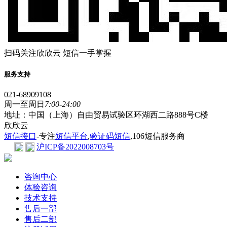
扫码关注欣欣云 短信一手掌握
服务支持
021-68909108
周一至周日
7:00-24:00
地址：中国（上海）自由贸易试验区环湖西二路888号C楼
欣欣云
短信接口
-专注
短信平台
,
验证码短信
,106短信服务商
沪ICP备2022008703号
咨询中心
体验咨询
技术支持
售后一部
售后二部